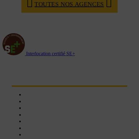
TOUTES NOS AGENCES
Interlocation certifié SE+
NOTRE RÉSEAU D'AGENCES
Chartres
Dreux
Nogent le phaye
Epernon
Châteaudun
Nogent-le-Rotrou
Orléans