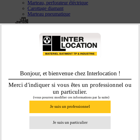
Marteau, perforateur éléctrique
Carottage diamant
Marteau pneumatique
Terrassement
Mini-pelle sur chenilles < 14T
Mini-pelle sur pneus < 14 T
Pelle sur chenilles > 14 T
Pelle sur pneus > 14 T
Tracto-pelle
Bonjour, et bienvenue chez Interlocation !
Merci d'indiquer si vous êtes un professionnel ou
un particulier.
(vous pourrez modifier ces informations par la suite)
Transport et chargement de matériaux
Je suis un professionnel
Chargeuse articulée
Chargeuse compacte
Camion benne
Je suis un particulier
Dumper