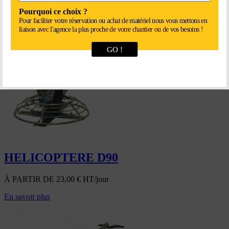
À PARTIR DE
28,00
€
HT/jour
Pourquoi ce choix ?
Pour faciliter votre réservation ou achat de matériel nous vous mettons en
En savoir plus
liaison avec l'agence la plus proche de votre chantier ou de vos besoins !
GO !
HELICOPTERE D90
À PARTIR DE
23,00
€
HT/jour
En savoir plus