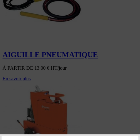
AIGUILLE PNEUMATIQUE
À PARTIR DE
13,00
€
HT/jour
En savoir plus