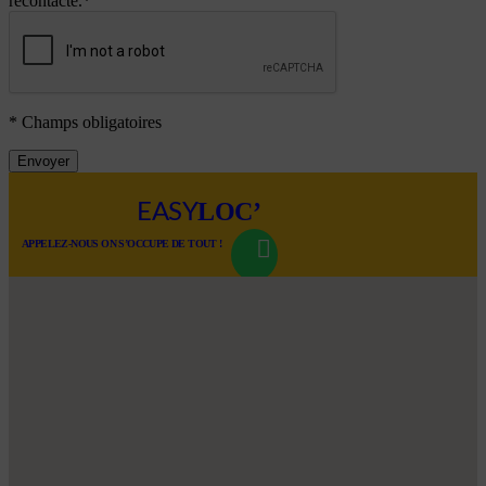
recontacté.*
* Champs obligatoires
Envoyer
LOC’
EASY
APPELEZ-NOUS ON S’OCCUPE DE TOUT !