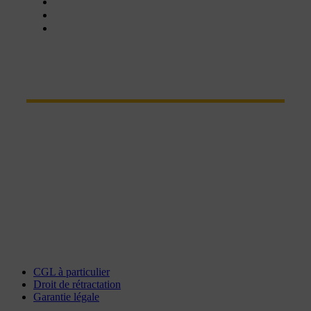
Matériel d'occasion
Balayeuse
Certifié SE+
CONTACT
Parc Euroval - rue du val de l'Eure
28630 Fontenay-sur-Eure
Tel : 02 37 34 20 02
Fax : 02 37 34 81 90
chartres@interlocation.eu
CGL à particulier
Droit de rétractation
Garantie légale