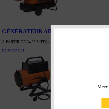
GÉNÉRATEUR AIR CHAUD MOBILE FI
À PARTIR DE
34,00
€
HT/jour
En savoir plus
Merci