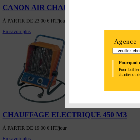
CANON AIR CHAUD MOBILE ÉLECTR
À PARTIR DE
23,00
€
HT/jour
En savoir plus
Agence
Pourquoi c
Pour facilite
chantier ou d
CHAUFFAGE ELECTRIQUE 450 M3
À PARTIR DE
19,00
€
HT/jour
En savoir plus