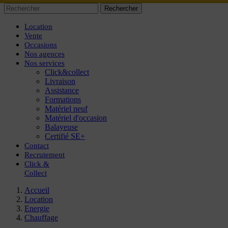
Rechercher
Location
Vente
Occasions
Nos agences
Nos services
Click&collect
Livraison
Assistance
Formations
Matériel neuf
Matériel d'occasion
Balayeuse
Certifié SE+
Contact
Recrutement
Click
&
Collect
Accueil
Location
Energie
Chauffage