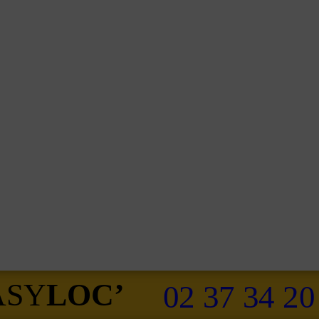
ASY
LOC’
02 37 34 20