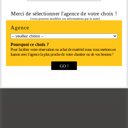
Retour en haut

Merci de sélectionner l'agence de votre choix !
LOC’
EASY
(vous pourrez modifier ces informations par la suite)
APPELEZ-NOUS ON S’OCCUPE DE TOUT !
Agence
Pourquoi ce choix ?
Pour faciliter votre réservation ou achat de matériel nous vous mettons en
liaison avec l'agence la plus proche de votre chantier ou de vos besoins !
GO !