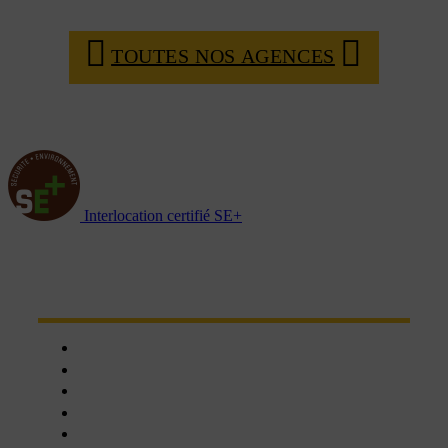
TOUTES NOS AGENCES
Interlocation certifié SE+
NOTRE RÉSEAU D'AGENCES
Chartres
Dreux
Nogent le phaye
Epernon
Châteaudun