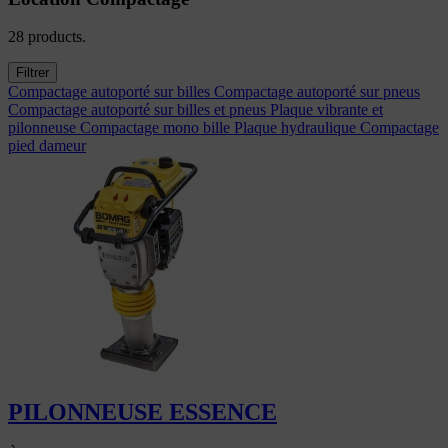
28 products.
Filtrer
Compactage autoporté sur billes
Compactage autoporté sur pneus
Compactage autoporté sur billes et pneus
Plaque vibrante et
pilonneuse
Compactage mono bille
Plaque hydraulique
Compactage
pied dameur
PILONNEUSE ESSENCE