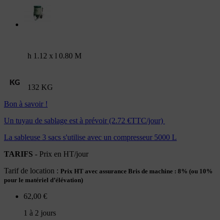
h 1.12 x l 0.80 M
132 KG
Bon à savoir !
Un tuyau de sablage est à prévoir (2.72 €TTC/jour)
La sableuse 3 sacs s'utilise avec un compresseur 5000 L
TARIFS
- Prix en HT/jour
Tarif de location :
Prix HT avec assurance Bris de machine : 8% (ou 10%
pour le matériel d’élévation)
62,00 €
1 à 2 jours