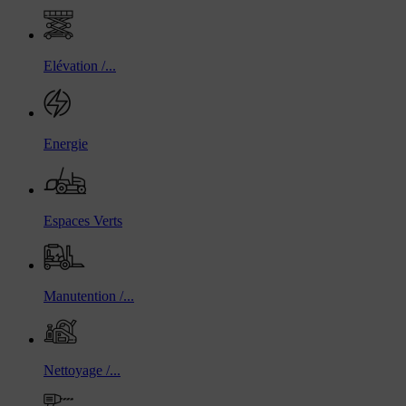
Elévation /...
Energie
Espaces Verts
Manutention /...
Nettoyage /...