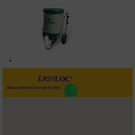
LOC’
EASY
APPELEZ-NOUS ON S’OCCUPE DE TOUT !