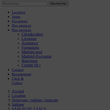
Rechercher
Location
Vente
Occasions
Nos agences
Nos services
Click&collect
Livraison
Assistance
Formations
Matériel neuf
Matériel d'occasion
Balayeuse
Certifié SE+
Contact
Recrutement
Click
&
Collect
Accueil
Location
Nettoyage / sablage / ponçage
Sablage
SABLEUSE 3 SACS