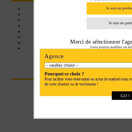
Je suis un profe
Click&collect
Une affaire de famille
Livraison
Je suis un part
Assistance
Matériel neuf
Matériel d'occasion
Merci de sélectionner l'ag
Balayeuse
(vous pourrez modifier ces inf
Certifié SE+
Agence
CONTACT
Pourquoi ce choix ?
Pour faciliter votre réservation ou achat de matériel nous v
de votre chantier ou de vos besoins !
Parc Euroval - rue du val de l'Eure
GO !
28630 Fontenay-sur-Eure
Tel : 02 37 34 20 02
Fax : 02 37 34 81 90