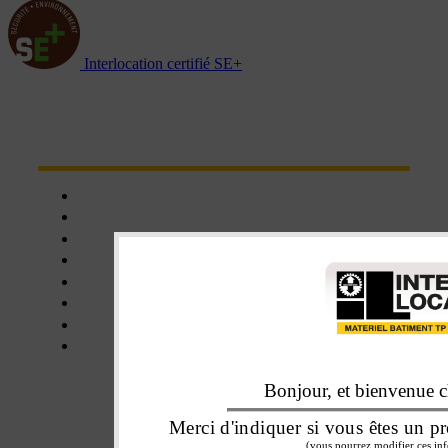
Interlocation certifié SE+
NOTRE RÉSEAU D'AGENCES
Chartres
Dreux
Nogent le phaye
Epernon
Châteaudun
Nogent-le-Rotrou
Orléans
Blois
Bonjour, et bienvenue ch
NOS SERVICES
Merci d'indiquer si vous êtes un pr
(vous pourrez modifier ces inf