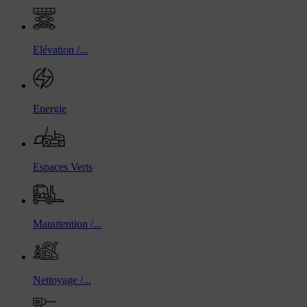
Elévation /...
Energie
Espaces Verts
Manutention /...
Nettoyage /...