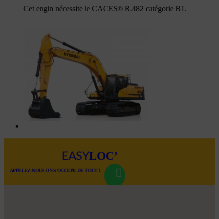
Cet engin nécessite le CACES
R.482 catégorie B1.
®
LOC’
EASY
APPELEZ-NOUS ON S’OCCUPE DE TOUT !