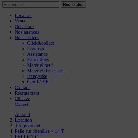
Rechercher
Location
Vente
Occasions
Nos agences
Nos services
Click&collect
Livraison
Assistance
Formations
Matériel neuf
Matériel d'occasion
Balayeuse
Certifié SE+
Contact
Recrutement
Click
&
Collect
Accueil
Location
Terrassement
Pelle sur chenilles > 14 T
PELLE 30 T