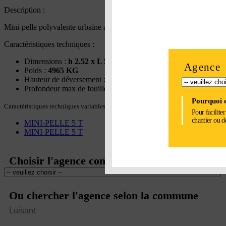
Description :
Mini-pelle polyvalente urbaine avec cabine pour les travaux en espace 
Caractéristiques techniques :
Dimensions :
h 2.52 x L 5.55 x l 1.84 M
Agence
Poids :
4965 KG
Hauteur de déversement :
4.18 M
Profondeur max de fouille :
3.79 M
Pourquoi c
Caractéristiques techniques variables selon le modèle
Pour facilite
chantier ou d
MINI-PELLE 5 T
MINI-PELLE 5 T
Choisir l'agence concernée
Ou chercher l'agence selon la commune