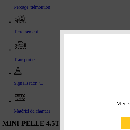
Perçage /démolition
Terrassement
Transport et...
Signalisation /...
Merci
Matériel de chantier
MINI-PELLE 4.5T / 5 T