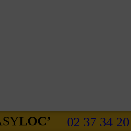
ASY
LOC’
02 37 34 20