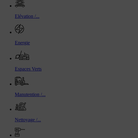
Elévation /...
Energie
Espaces Verts
Manutention /...
Nettoyage /...