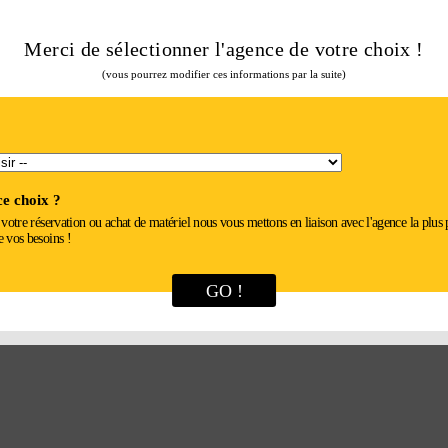
Merci de sélectionner l'agence de votre choix !
réduit pour creuser des fondations, des tranchées, pour l'assainissemen
(vous pourrez modifier ces informations par la suite)
e choix ?
r votre réservation ou achat de matériel nous vous mettons en liaison avec l'agence la plus
e vos besoins !
GO !