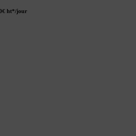
00€
ht*/jour