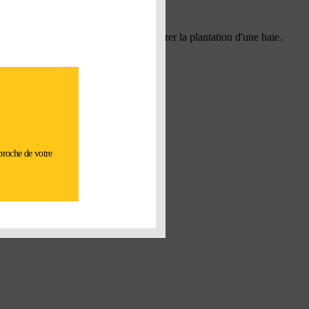
t, pour le déblaiement ou encore préparer la plantation d'une haie.
 proche de votre