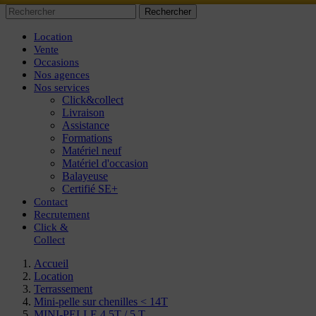
Rechercher
Location
Vente
Occasions
Nos agences
Nos services
Click&collect
Livraison
Assistance
Formations
Matériel neuf
Matériel d'occasion
Balayeuse
Certifié SE+
Contact
Recrutement
Click
&
Collect
Accueil
Location
Terrassement
Mini-pelle sur chenilles < 14T
MINI-PELLE 4.5T / 5 T