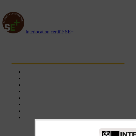
Interlocation certifié SE+
NOTRE RÉSEAU D'AGENCES
Chartres
Dreux
Nogent le phaye
Epernon
Châteaudun
Nogent-le-Rotrou
Orléans
Blois