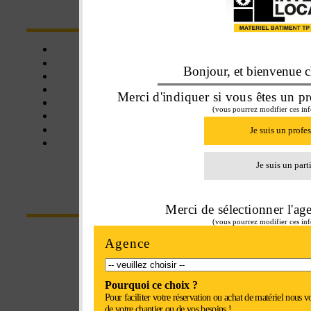
NOS SERVICES
Click&collect
Une affaire de famille
Bonjour, et bienvenue ch
Livraison
Assistance
Merci d'indiquer si vous êtes un pr
Matériel neuf
(vous pourrez modifier ces inf
Matériel d'occasion
Balayeuse
Je suis un profe
Certifié SE+
Je suis un part
CONTACT
Merci de sélectionner l'ag
(vous pourrez modifier ces inf
Parc Euroval - rue du val de l'Eure
Agence
28630 Fontenay-sur-Eure
Pourquoi ce choix ?
Tel : 02 37 34 20 02
Pour faciliter votre réservation ou achat de matériel nous v
de votre chantier ou de vos besoins !