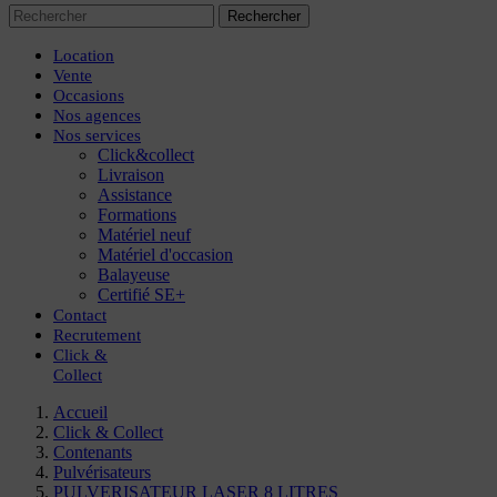
Rechercher
Location
Vente
Occasions
Nos agences
Nos services
Click&collect
Livraison
Assistance
Formations
Matériel neuf
Matériel d'occasion
Balayeuse
Certifié SE+
Contact
Recrutement
Click
&
Collect
Accueil
Click & Collect
Contenants
Pulvérisateurs
PULVERISATEUR LASER 8 LITRES