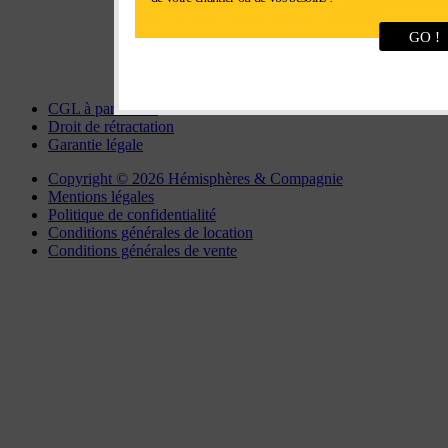
Fax : 02 37 34 81 90
GO !
chartres@interlocation.eu
CGL à particulier
Droit de rétractation
Garantie légale
Copyright © 2026 Hémisphères & Compagnie
Mentions légales
Politique de confidentialité
Conditions générales de location
Conditions générales de vente