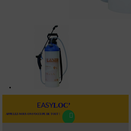
LOC’
EASY
APPELEZ-NOUS ON S’OCCUPE DE TOUT !