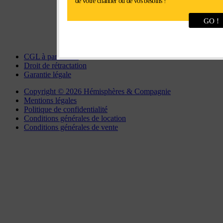
de votre chantier ou de vos besoins !
Fax : 02 37 34 81 90
GO !
chartres@interlocation.eu
CGL à particulier
Droit de rétractation
Garantie légale
Copyright © 2026 Hémisphères & Compagnie
Mentions légales
Politique de confidentialité
Conditions générales de location
Conditions générales de vente