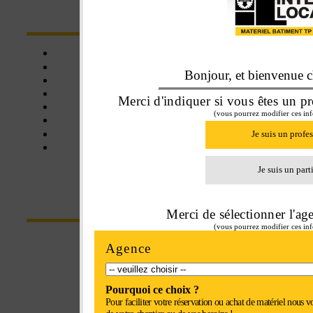
NOS SERVICES
Click&collect
Une affaire de famille
Bonjour, et bienvenue ch
Livraison
Assistance
Merci d'indiquer si vous êtes un pr
Matériel neuf
(vous pourrez modifier ces inf
Matériel d'occasion
Balayeuse
Je suis un profe
Certifié SE+
Je suis un part
CONTACT
Merci de sélectionner l'ag
(vous pourrez modifier ces inf
Parc Euroval - rue du val de l'Eure
Agence
28630 Fontenay-sur-Eure
Pourquoi ce choix ?
Tel : 02 37 34 20 02
Pour faciliter votre réservation ou achat de matériel nous v