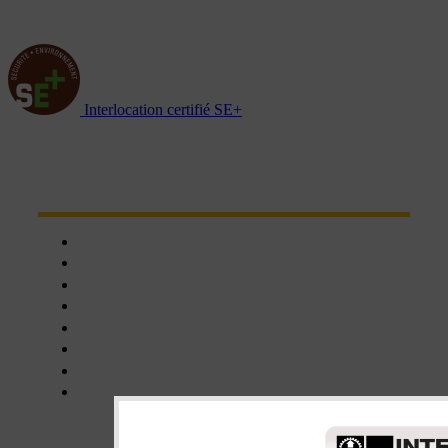
Interlocation certifié SE+
NOTRE RÉSEAU D'AGENCES
Chartres
Dreux
Nogent le phaye
Epernon
Châteaudun
Nogent-le-Rotrou
Orléans
Blois