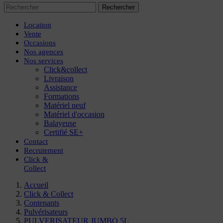
Rechercher
Location
Vente
Occasions
Nos agences
Nos services
Click&collect
Livraison
Assistance
Formations
Matériel neuf
Matériel d'occasion
Balayeuse
Certifié SE+
Contact
Recrutement
Click
&
Collect
Accueil
Click & Collect
Contenants
Pulvérisateurs
PULVERISATEUR JUMBO 5L