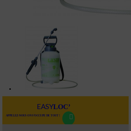
LOC’
EASY
APPELEZ-NOUS ON S’OCCUPE DE TOUT !