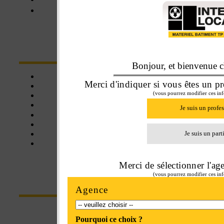
Blois
NOS SERVICES
Bonjour, et bienvenue ch
Click&collect
Merci d'indiquer si vous êtes un pr
Une affaire de famille
(vous pourrez modifier ces inf
Livraison
Assistance
Je suis un profe
Matériel neuf
Matériel d'occasion
Balayeuse
Je suis un part
Certifié SE+
Merci de sélectionner l'ag
(vous pourrez modifier ces inf
CONTACT
Agence
Parc Euroval - rue du val de l'Eure
Pourquoi ce choix ?