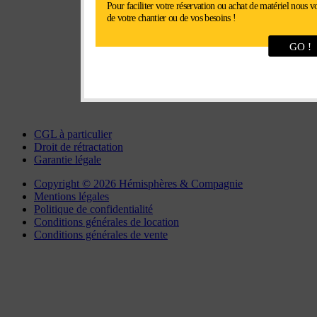
28630 Fontenay-sur-Eure
Pour faciliter votre réservation ou achat de matériel nous v
de votre chantier ou de vos besoins !
Tel : 02 37 34 20 02
GO !
Fax : 02 37 34 81 90
chartres@interlocation.eu
CGL à particulier
Droit de rétractation
Garantie légale
Copyright © 2026 Hémisphères & Compagnie
Mentions légales
Politique de confidentialité
Conditions générales de location
Conditions générales de vente