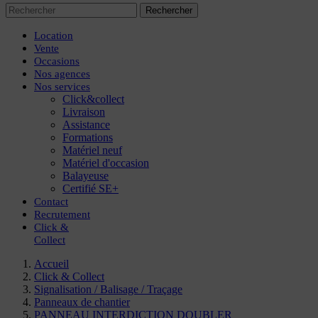
Rechercher
Location
Vente
Occasions
Nos agences
Nos services
Click&collect
Livraison
Assistance
Formations
Matériel neuf
Matériel d'occasion
Balayeuse
Certifié SE+
Contact
Recrutement
Click
&
Collect
Accueil
Click & Collect
Signalisation / Balisage / Traçage
Panneaux de chantier
PANNEAU INTERDICTION DOUBLER