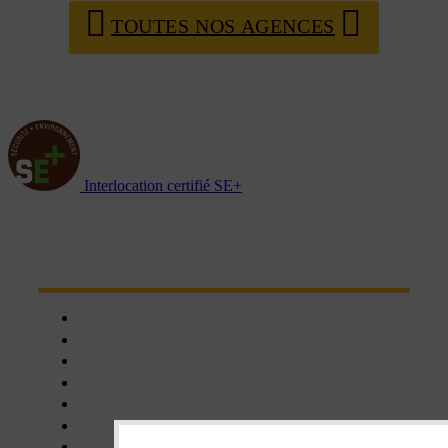
TOUTES NOS AGENCES
Interlocation certifié SE+
NOTRE RÉSEAU D'AGENCES
Chartres
Dreux
Nogent le phaye
Epernon
Châteaudun
Nogent-le-Rotrou
Orléans