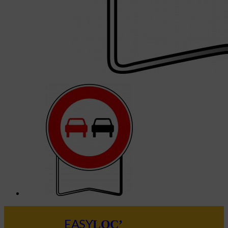
LOC’
EASY