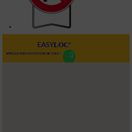
LOC’
EASY
APPELEZ-NOUS ON S’OCCUPE DE TOUT !