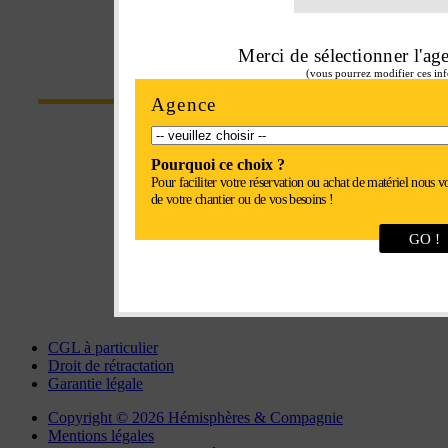
Merci de sélectionner l'ag
CONTACT
(vous pourrez modifier ces inf
Agence
Parc Euroval - rue du val de l'Eure
Pourquoi ce choix ?
28630 Fontenay-sur-Eure
Pour faciliter votre réservation ou achat de matériel nous v
de votre chantier ou de vos besoins !
Tel : 02 37 34 20 02
GO !
Fax : 02 37 34 81 90
chartres@interlocation.eu
CGL à particulier
Droit de rétractation
Garantie légale
Copyright © 2026 Hémisphères & Compagnie
Mentions légales