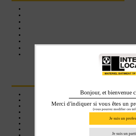
Chartres
Dreux
Nogent le phaye
Epernon
Châteaudun
Nogent-le-Rotrou
Orléans
Blois
NOS SERVICES
Bonjour, et bienvenue ch
Click&collect
Une affaire de famille
Merci d'indiquer si vous êtes un pr
Livraison
(vous pourrez modifier ces inf
Assistance
Matériel neuf
Je suis un profe
Matériel d'occasion
Balayeuse
Je suis un part
Certifié SE+