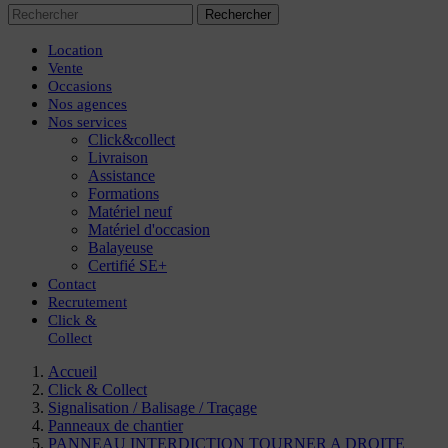
Rechercher
Location
Vente
Occasions
Nos agences
Nos services
Click&collect
Livraison
Assistance
Formations
Matériel neuf
Matériel d'occasion
Balayeuse
Certifié SE+
Contact
Recrutement
Click
&
Collect
Accueil
Click & Collect
Signalisation / Balisage / Traçage
Panneaux de chantier
PANNEAU INTERDICTION TOURNER A DROITE