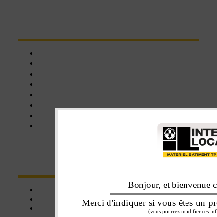
NOTRE RÉSEAU D'AGENCES
Chartres
Dreux
Nogent le phaye
Epernon
Châteaudun
Nogent-le-Rotrou
Orléans
Blois
NOS SERVICES
Bonjour, et bienvenue ch
Click&collect
Une affaire de famille
Merci d'indiquer si vous êtes un pr
Livraison
(vous pourrez modifier ces inf