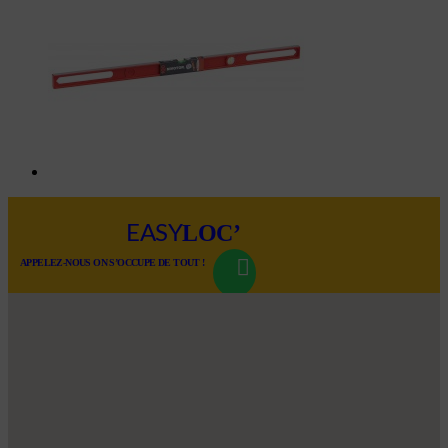
LOC’
EASY
APPELEZ-NOUS ON S’OCCUPE DE TOUT !