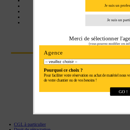
Assistance
Matériel neuf
Je suis un profe
Matériel d'occasion
Balayeuse
Je suis un part
Certifié SE+
Merci de sélectionner l'ag
CONTACT
(vous pourrez modifier ces inf
Agence
Parc Euroval - rue du val de l'Eure
Pourquoi ce choix ?
28630 Fontenay-sur-Eure
Pour faciliter votre réservation ou achat de matériel nous v
de votre chantier ou de vos besoins !
Tel : 02 37 34 20 02
GO !
Fax : 02 37 34 81 90
chartres@interlocation.eu
CGL à particulier
Droit de rétractation