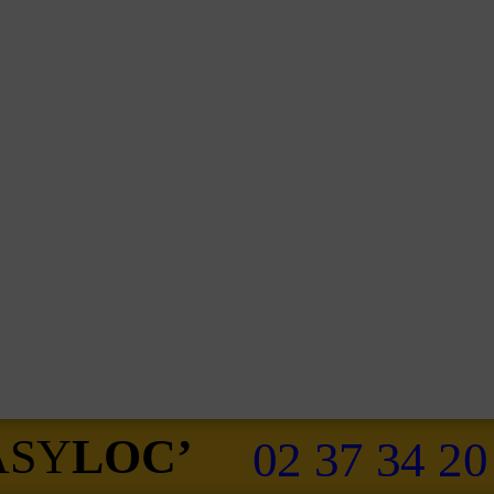
ASY
LOC’
02 37 34 20