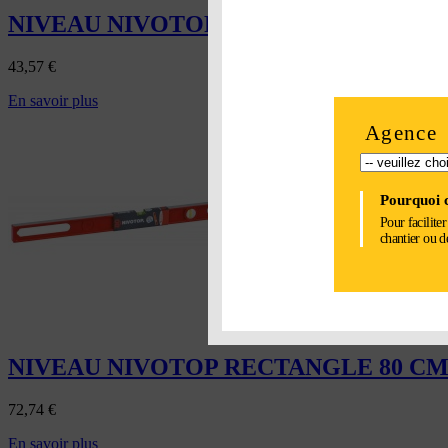
NIVEAU NIVOTOP TRAPEZE 60 CM
43,57
€
En savoir plus
Agence
Pourquoi c
Pour facilite
chantier ou d
NIVEAU NIVOTOP RECTANGLE 80 C
72,74
€
En savoir plus