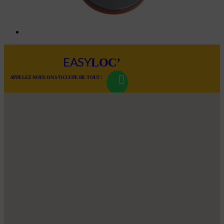
LOC’
EASY
APPELEZ-NOUS ON S’OCCUPE DE TOUT !