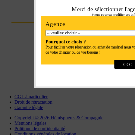
Merci de sélectionner l'ag
CONTACT
(vous pourrez modifier ces inf
Agence
Parc Euroval - rue du val de l'Eure
Pourquoi ce choix ?
28630 Fontenay-sur-Eure
Pour faciliter votre réservation ou achat de matériel nous v
de votre chantier ou de vos besoins !
Tel : 02 37 34 20 02
GO !
Fax : 02 37 34 81 90
chartres@interlocation.eu
CGL à particulier
Droit de rétractation
Garantie légale
Copyright © 2026 Hémisphères & Compagnie
Mentions légales
Politique de confidentialité
Conditions générales de location