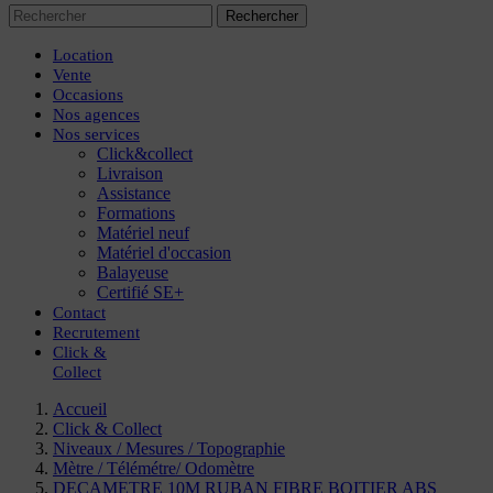
Rechercher
Location
Vente
Occasions
Nos agences
Nos services
Click&collect
Livraison
Assistance
Formations
Matériel neuf
Matériel d'occasion
Balayeuse
Certifié SE+
Contact
Recrutement
Click
&
Collect
Accueil
Click & Collect
Niveaux / Mesures / Topographie
Mètre / Télémétre/ Odomètre
DECAMETRE 10M RUBAN FIBRE BOITIER ABS