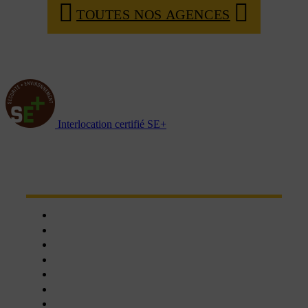
TOUTES NOS AGENCES
Interlocation certifié SE+
NOTRE RÉSEAU D'AGENCES
Chartres
Dreux
Nogent le phaye
Epernon
Châteaudun
Nogent-le-Rotrou
Orléans