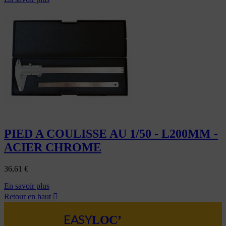
PIED A COULISSE AU 1/50 - L200MM -
ACIER CHROME
36,61
€
En savoir plus
Retour en haut

LOC’
EASY