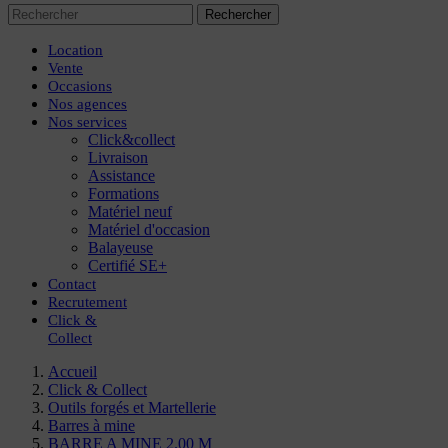
Rechercher
Location
Vente
Occasions
Nos agences
Nos services
Click&collect
Livraison
Assistance
Formations
Matériel neuf
Matériel d'occasion
Balayeuse
Certifié SE+
Contact
Recrutement
Click
&
Collect
Accueil
Click & Collect
Outils forgés et Martellerie
Barres à mine
BARRE A MINE 2.00 M