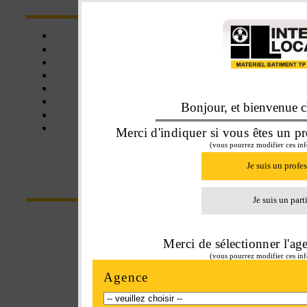
Click&collect
Une affaire de famille
Livraison
Assistance
Matériel neuf
Matériel d'occasion
Bonjour, et bienvenue ch
Balayeuse
Certifié SE+
Merci d'indiquer si vous êtes un pr
(vous pourrez modifier ces inf
Je suis un profe
CONTACT
Je suis un part
Parc Euroval - rue du val de l'Eure
Merci de sélectionner l'ag
28630 Fontenay-sur-Eure
(vous pourrez modifier ces inf
Tel : 02 37 34 20 02
Agence
Fax : 02 37 34 81 90