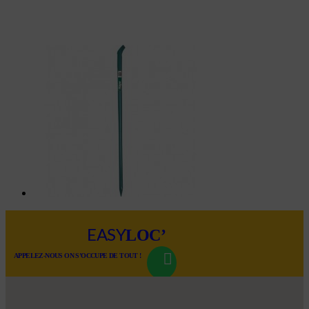
LOC’
EASY
APPELEZ-NOUS ON S’OCCUPE DE TOUT !