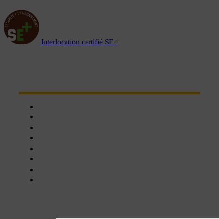
Interlocation certifié SE+
NOTRE RÉSEAU D'AGENCES
Chartres
Dreux
Nogent le phaye
Epernon
Châteaudun
Nogent-le-Rotrou
Orléans
Blois
NOS SERVICES