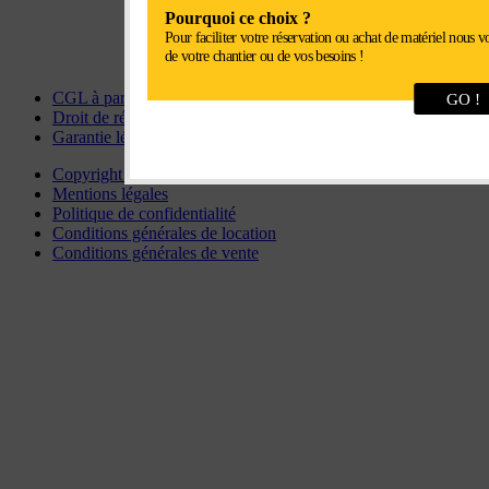
Pourquoi ce choix ?
chartres@interlocation.eu
Pour faciliter votre réservation ou achat de matériel nous v
de votre chantier ou de vos besoins !
CGL à particulier
GO !
Droit de rétractation
Garantie légale
Copyright © 2026 Hémisphères & Compagnie
Mentions légales
Politique de confidentialité
Conditions générales de location
Conditions générales de vente