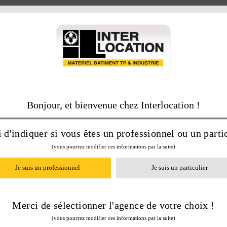
Bonjour, et bienvenue chez Interlocation !
 d'indiquer si vous êtes un professionnel ou un partic
APPELEZ-NOUS ON S’OCCUP
(vous pourrez modifier ces informations par la suite)
02 37 34 20 02
Je suis un professionnel
Je suis un particulier
Merci de sélectionner l'agence de votre choix !
service pro pour simplifier la location !
(vous pourrez modifier ces informations par la suite)