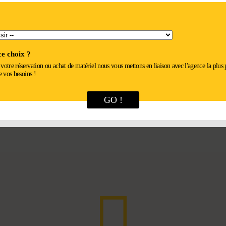
e choix ?
r votre réservation ou achat de matériel nous vous mettons en liaison avec l'agence la plus
e vos besoins !
GO !