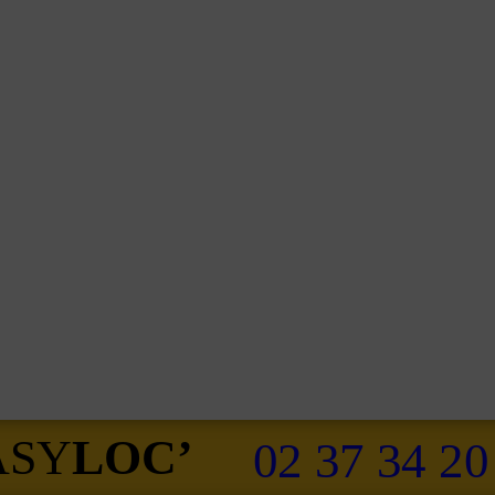
ASY
LOC’
02 37 34 20