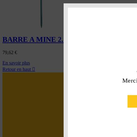
BARRE A MINE 2.00 M
79,62
€
En savoir plus
Retour en haut

Merci
LOC’
EASY
:
Un 