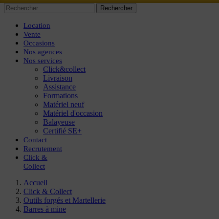
Rechercher
Location
Vente
Occasions
Nos agences
Nos services
Click&collect
Livraison
Assistance
Formations
Matériel neuf
Matériel d'occasion
Balayeuse
Certifié SE+
Contact
Recrutement
Click
&
Collect
Accueil
Click & Collect
Outils forgés et Martellerie
Barres à mine