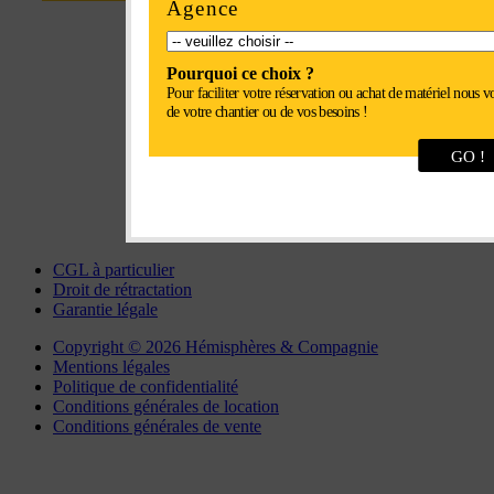
Agence
Parc Euroval - rue du val de l'Eure
28630 Fontenay-sur-Eure
Pourquoi ce choix ?
Pour faciliter votre réservation ou achat de matériel nous v
de votre chantier ou de vos besoins !
Tel : 02 37 34 20 02
GO !
Fax : 02 37 34 81 90
chartres@interlocation.eu
CGL à particulier
Droit de rétractation
Garantie légale
Copyright © 2026 Hémisphères & Compagnie
Mentions légales
Politique de confidentialité
Conditions générales de location
Conditions générales de vente