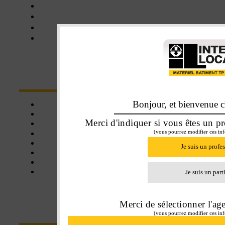
Châteaudun
Nogent-le-Rotrou
Orléans
Blois
NOS SERVICES
Bonjour, et bienvenue ch
Click&collect
Une affaire de famille
Merci d'indiquer si vous êtes un pr
Livraison
(vous pourrez modifier ces inf
Assistance
Matériel neuf
Je suis un profe
Matériel d'occasion
Balayeuse
Certifié SE+
Je suis un part
Merci de sélectionner l'ag
CONTACT
(vous pourrez modifier ces inf