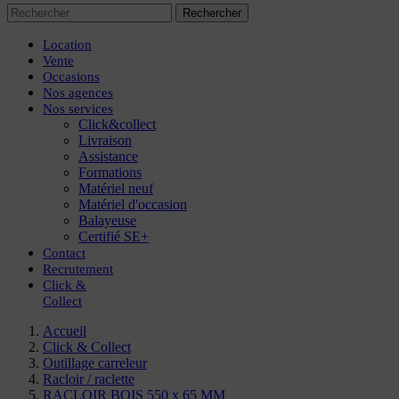
Rechercher
Location
Vente
Occasions
Nos agences
Nos services
Click&collect
Livraison
Assistance
Formations
Matériel neuf
Matériel d'occasion
Balayeuse
Certifié SE+
Contact
Recrutement
Click
&
Collect
Accueil
Click & Collect
Outillage carreleur
Racloir / raclette
RACLOIR BOIS 550 x 65 MM