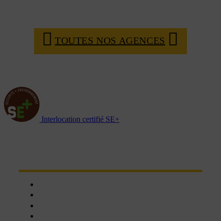
TOUTES NOS AGENCES
Interlocation certifié SE+
NOTRE RÉSEAU D'AGENCES
Chartres
Dreux
Nogent le phaye
Epernon