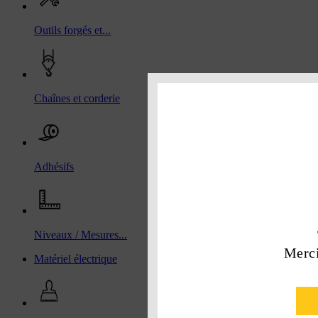
Outils forgés et...
Chaînes et corderie
Adhésifs
Niveaux / Mesures...
Merci
Matériel électrique