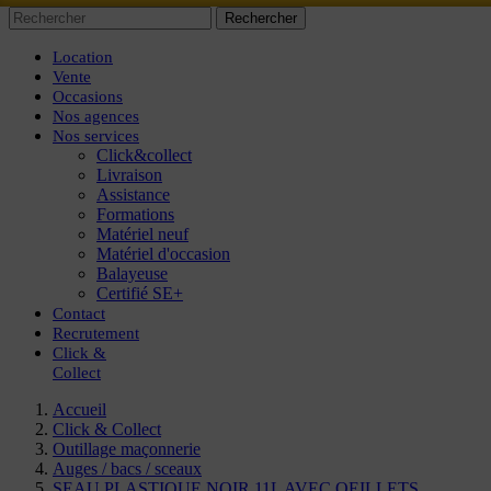
Rechercher
Location
Vente
Occasions
Nos agences
Nos services
Click&collect
Livraison
Assistance
Formations
Matériel neuf
Matériel d'occasion
Balayeuse
Certifié SE+
Contact
Recrutement
Click
&
Collect
Accueil
Click & Collect
Outillage maçonnerie
Auges / bacs / sceaux
SEAU PLASTIQUE NOIR 11L AVEC OEILLETS