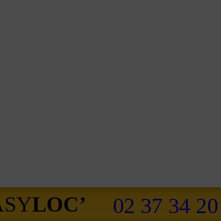
ASY
LOC’
02 37 34 20