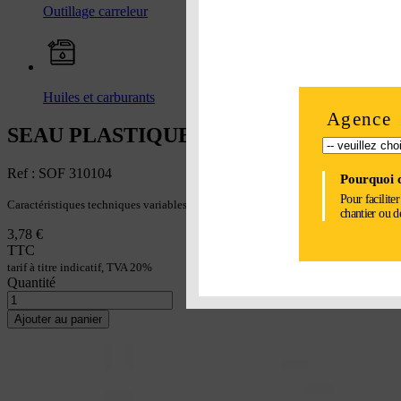
Outillage carreleur
Huiles et carburants
Agence
SEAU PLASTIQUE NOIR 11L AVEC OE
Ref : SOF 310104
Pourquoi c
Pour facilite
Caractéristiques techniques variables selon le modèle
chantier ou d
3,78 €
TTC
tarif à titre indicatif, TVA 20%
Quantité
Ajouter au panier