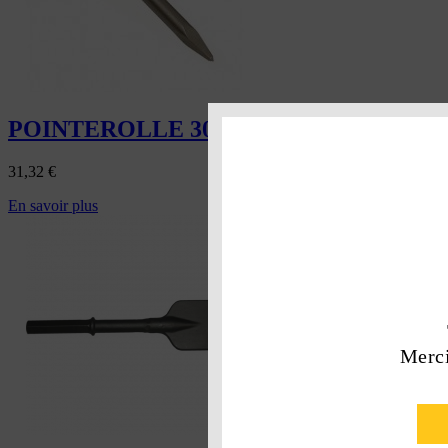
POINTEROLLE 300 MM 19 x 50
31,32
€
En savoir plus
Merci