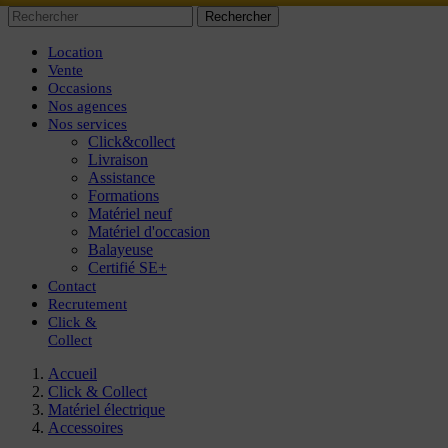
Rechercher
Location
Vente
Occasions
Nos agences
Nos services
Click&collect
Livraison
Assistance
Formations
Matériel neuf
Matériel d'occasion
Balayeuse
Certifié SE+
Contact
Recrutement
Click
&
Collect
Accueil
Click & Collect
Matériel électrique
Accessoires