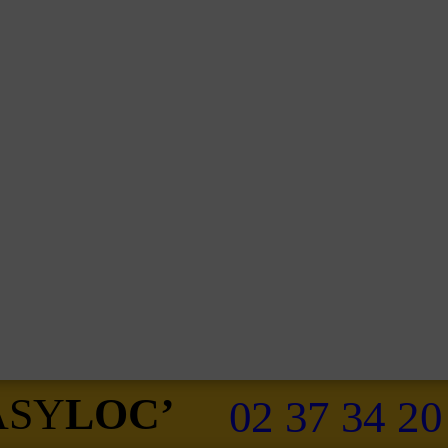
ASY
LOC’
02 37 34 20