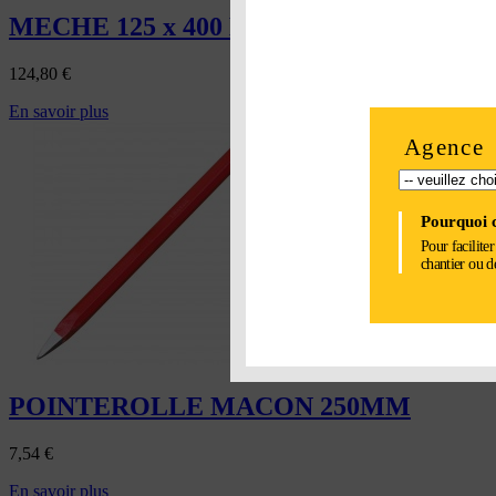
MECHE 125 x 400 MM
124,80
€
En savoir plus
Agence
Pourquoi c
Pour facilite
chantier ou d
POINTEROLLE MACON 250MM
7,54
€
En savoir plus