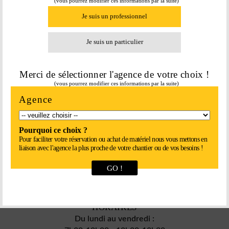
CHARTRES
(vous pourrez modifier ces informations par la suite)
Je suis un professionnel
Je suis un particulier
NOUS APPELER !
Merci de sélectionner l'agence de votre choix !
Tel :
02 37 34 20 02
(vous pourrez modifier ces informations par la suite)
Fax :
02 37 34 81 90
Agence
ADRESSE
Chartres
Pourquoi ce choix ?
Pour faciliter votre réservation ou achat de matériel nous vous mettons en
Parc Euroval - rue du val de l'Eure
liaison avec l'agence la plus proche de votre chantier ou de vos besoins !
28630 Fontenay-sur-Eure
GO !
EMAIL
chartres@interlocation.eu
HORAIRES
Du lundi au vendredi :