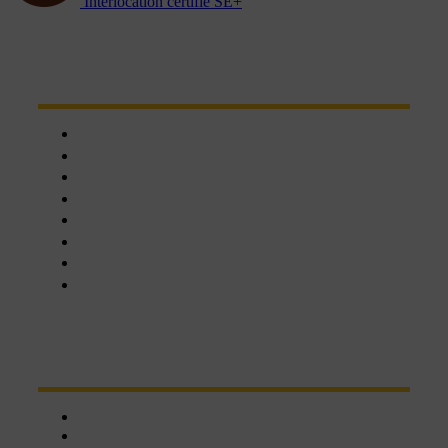
Interlocation certifié SE+
NOTRE RÉSEAU D'AGENCES
Chartres
Dreux
Nogent le phaye
Epernon
Châteaudun
Nogent-le-Rotrou
Orléans
Blois
NOS SERVICES
Click&collect
Une affaire de famille