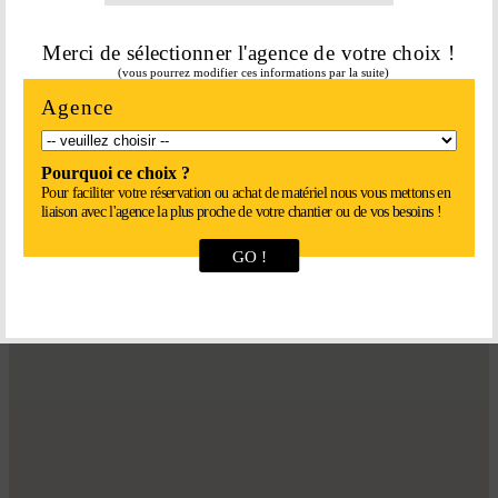
Retour en haut

Merci de sélectionner l'agence de votre choix !
LOC’
EASY
(vous pourrez modifier ces informations par la suite)
APPELEZ-NOUS ON S’OCCUPE DE TOUT !
Agence
Pourquoi ce choix ?
Pour faciliter votre réservation ou achat de matériel nous vous mettons en
liaison avec l'agence la plus proche de votre chantier ou de vos besoins !
GO !