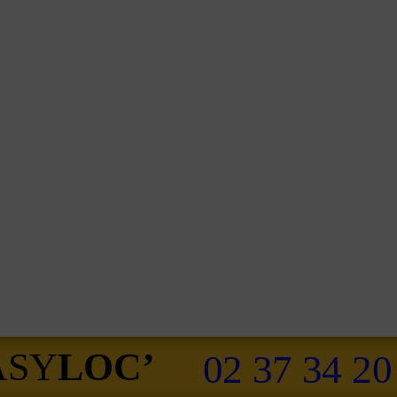
ASY
LOC’
02 37 34 20