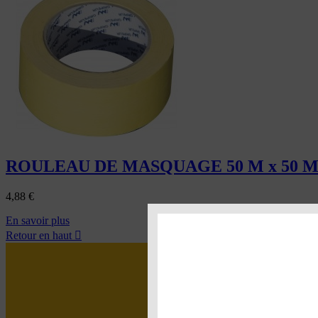
ROULEAU DE MASQUAGE 50 M x 50 
4,88
€
En savoir plus
Retour en haut

LOC’
EASY
: