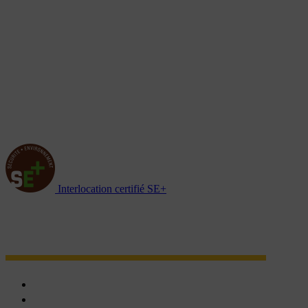
Interlocation certifié SE+
NOTRE RÉSEAU D'AGENCES
Chartres
Dreux