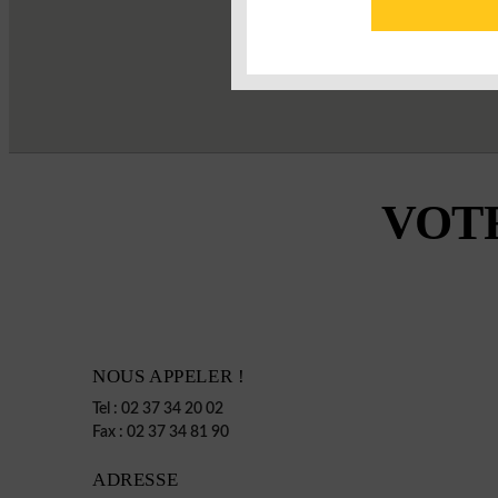
VOT
NOUS APPELER !
Tel :
02 37 34 20 02
Fax :
02 37 34 81 90
ADRESSE