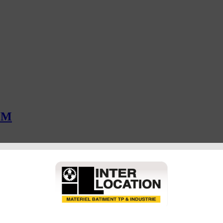
MM
APPELEZ-NOUS ON S’OCCUP