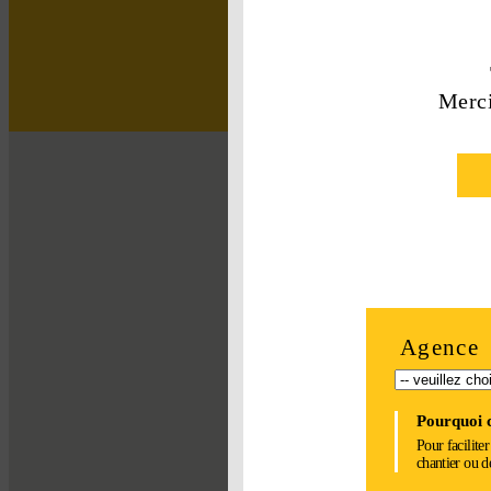
Un 
Merci
Agence
Pourquoi c
Pour facilite
chantier ou d