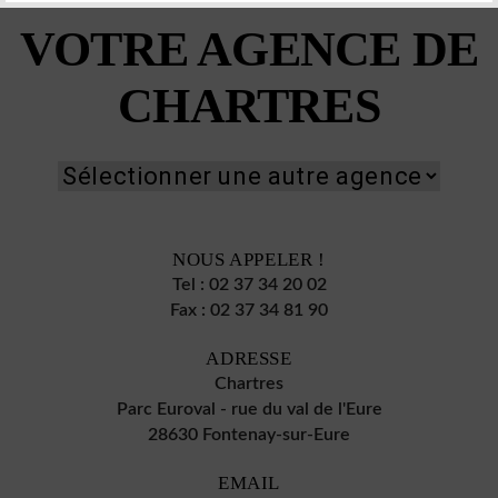
VOTRE AGENCE DE
CHARTRES
NOUS APPELER !
Tel :
02 37 34 20 02
Fax :
02 37 34 81 90
ADRESSE
Chartres
Parc Euroval - rue du val de l'Eure
28630 Fontenay-sur-Eure
EMAIL