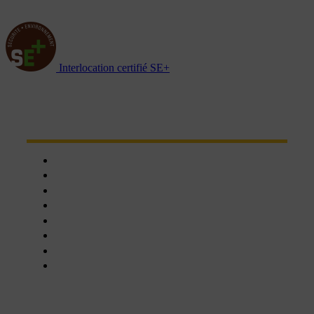
Interlocation certifié SE+
NOTRE RÉSEAU D'AGENCES
Chartres
Dreux
Nogent le phaye
Epernon
Châteaudun
Nogent-le-Rotrou
Orléans
Blois