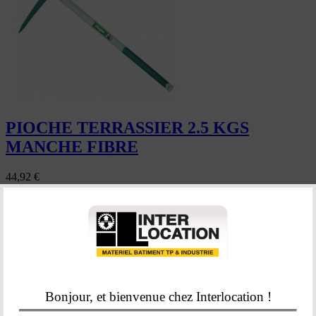
PIOCHE TERRASSIER 2.5 KGS
MANCHE FIBRE
44,92
€
En savoir plus
Retour en haut

LOC’
EASY
APPELEZ-NOUS ON S’OCCUPE DE TOUT !
Bonjour, et bienvenue chez Interlocation !