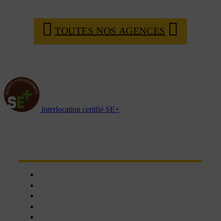
TOUTES NOS AGENCES
Interlocation certifié SE+
NOTRE RÉSEAU D'AGENCES
Chartres
Dreux
Nogent le phaye
Epernon
Châteaudun