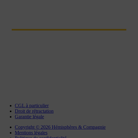
CONTACT
Parc Euroval - rue du val de l'Eure
28630 Fontenay-sur-Eure
Tel : 02 37 34 20 02
Fax : 02 37 34 81 90
chartres@interlocation.eu
CGL à particulier
Droit de rétractation
Garantie légale
Copyright © 2026 Hémisphères & Compagnie
Mentions légales