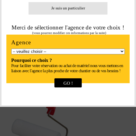
Je suis un particulier
Merci de sélectionner l'agence de votre choix !
(vous pourrez modifier ces informations par la suite)
Agence
ROULEAU RADIATEUR COUDE 100
MM
Pourquoi ce choix ?
Pour faciliter votre réservation ou achat de matériel nous vous mettons en
5,60
€
liaison avec l'agence la plus proche de votre chantier ou de vos besoins !
En savoir plus
GO !