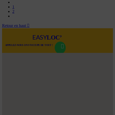
1
2
Retour en haut

LOC’
EASY
APPELEZ-NOUS ON S’OCCUPE DE TOUT !