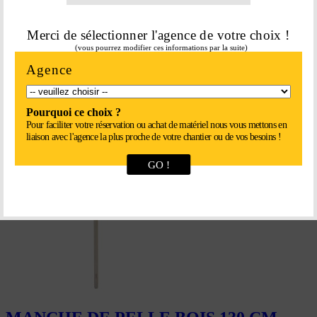
Merci de sélectionner l'agence de votre choix !
(vous pourrez modifier ces informations par la suite)
Agence
MANCHE DE PELLE FIBRAPLAST
22,55
€
Pourquoi ce choix ?
Pour faciliter votre réservation ou achat de matériel nous vous mettons en
En savoir plus
liaison avec l'agence la plus proche de votre chantier ou de vos besoins !
GO !