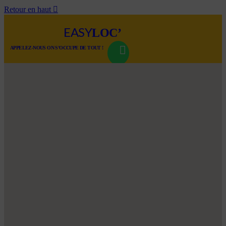
Retour en haut

LOC’
EASY
APPELEZ-NOUS ON S’OCCUPE DE TOUT !