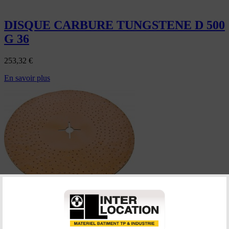
DISQUE CARBURE TUNGSTENE D 500
G 36
253,32
€
En savoir plus
DISQUE CARBURE TUNGSTENE D 500
G 24