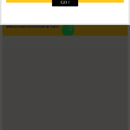
GO !
Retour en haut

LOC’
EASY
APPELEZ-NOUS ON S’OCCUPE DE TOUT !