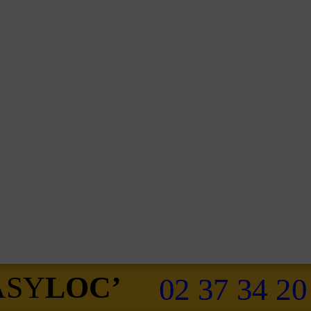
ASY
LOC’
02 37 34 20