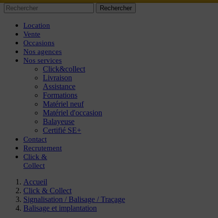
Rechercher
Location
Vente
Occasions
Nos agences
Nos services
Click&collect
Livraison
Assistance
Formations
Matériel neuf
Matériel d'occasion
Balayeuse
Certifié SE+
Contact
Recrutement
Click
&
Collect
Accueil
Click & Collect
Signalisation / Balisage / Traçage
Balisage et implantation