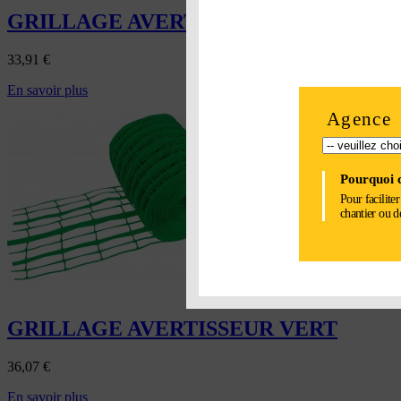
GRILLAGE AVERTISSEUR BLEU
33,91
€
En savoir plus
Agence
Pourquoi c
Pour facilite
chantier ou d
GRILLAGE AVERTISSEUR VERT
36,07
€
En savoir plus